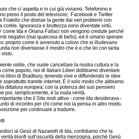
turo che ci aspetta e in cui già viviamo. Telefonino e
o preso il posto del televisore; Facebook e Twitter
 Fratello che distrae la gente dai veri problemi con
 cortile. Ignoranza e bruttezza sono diventate virtù.
’ come Ida e Oriana Fallaci non vengono credute perché
nti negativi (mai qualcosa di bello), ed è umano sperare
no: proprio come è avvenuto a coloro che si illudevano
unita non diventasse il mostro che è e che lei con tanta
 visto.
ente ostile, che vuole cancellare la nostra cultura e la
tà come popolo, noi di
Italiani Liberi
dobbiamo diventare
ni-libro di Bradbury, tenendo vive e diffondendo le idee
e soprattutto tramite internet. È il solo modo che abbiamo
lla dittatura europea: con la potenza del suo pensiero
che poi, semplicemente, è la nuda verità.
mportante che il Sito resti attivo - come Ida desiderava -
unto di incontro per chi come noi la pensa in altro modo.
osizione per continuare a tradurre.
ti
iandoci al
Gesù di Nazareth
di Ida, confidiamo che la
verità trionfi sull'oscurità della menzogna, poiché Gesù