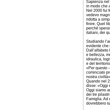
Sapienza nel 2
in modo che a
Nel 2000 fui f
vedevo magnifi
ridotta a sim
finire. Quel li
perché sperav
italiani, dei 
Studiando l’a
evidente che n
Dall’alfabeto 
e bellezza, m
idraulica, log
e del territori
«Per questo –
cominciato pro
nostra civiltà»
Quando nel 20
disse: «Oggi è
Oggi siamo arr
dei tre pilastr
Famiglia. Ad o
dovrebbero tut