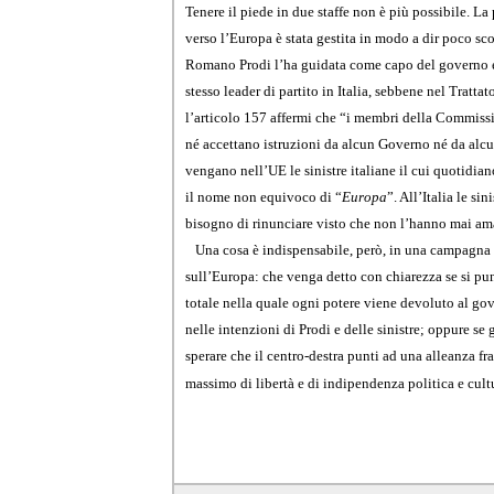
Tenere il piede in due staffe non è più possibile. La p
verso l’Europa è stata gestita in modo a dir poco sco
Romano Prodi l’ha guidata come capo del governo 
stesso leader di partito in Italia, sebbene nel Trattat
l’articolo 157 affermi che “i membri della Commiss
né accettano istruzioni da alcun Governo né da al
vengano nell’UE le sinistre italiane il cui quotidia
il nome non equivoco di “
Europa
”. All’Italia le si
bisogno di rinunciare visto che non l’hanno mai am
Una cosa è indispensabile, però, in una campagna e
sull’Europa: che venga detto con chiarezza se si p
totale nella quale ogni potere viene devoluto al go
nelle intenzioni di Prodi e delle sinistre; oppure se 
sperare che il centro-destra punti ad una alleanza fra
massimo di libertà e di indipendenza politica e cult