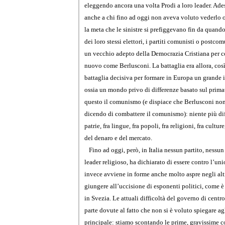
eleggendo ancora una volta Prodi a loro leader. Ade
anche a chi fino ad oggi non aveva voluto vederlo o
la meta che le sinistre si prefiggevano fin da quand
dei loro stessi elettori, i partiti comunisti o postco
un vecchio adepto della Democrazia Cristiana per 
nuovo come Berlusconi. La battaglia era allora, cos
battaglia decisiva per formare in Europa un grande
ossia un mondo privo di differenze basato sul prima
questo il comunismo (e dispiace che Berlusconi non
dicendo di combattere il comunismo): niente più diff
patrie, fra lingue, fra popoli, fra religioni, fra cultu
del denaro e del mercato.
Fino ad oggi, però, in Italia nessun partito, nessu
leader religioso, ha dichiarato di essere contro l’un
invece avviene in forme anche molto aspre negli altr
giungere all’uccisione di esponenti politici, come è
in Svezia. Le attuali difficoltà del governo di centr
parte dovute al fatto che non si è voluto spiegare agl
principale: stiamo scontando le prime, gravissime 