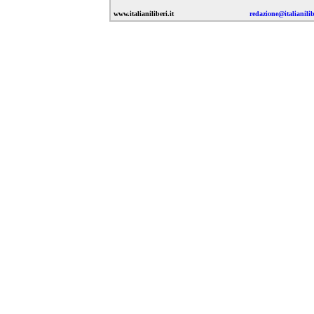
www.italianiliberi.it
redazione@italianilibe