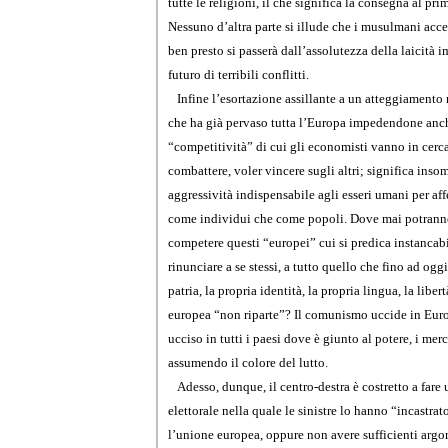
tutte le religioni, il che significa la consegna al pr
Nessuno d’altra parte si illude che i musulmani accet
ben presto si passerà dall’assolutezza della laicità 
futuro di terribili conflitti.
Infine l’esortazione assillante a un atteggiamento r
che ha già pervaso tutta l’Europa impedendone anc
“competitività” di cui gli economisti vanno in cerc
combattere, voler vincere sugli altri; significa inso
aggressività indispensabile agli esseri umani per affe
come individui che come popoli. Dove mai potranno
competere questi “europei” cui si predica instanca
rinunciare a se stessi, a tutto quello che fino ad og
patria, la propria identità, la propria lingua, la libe
europea “non riparte”? Il comunismo uccide in Eur
ucciso in tutti i paesi dove è giunto al potere, i merc
assumendo il colore del lutto.
Adesso, dunque, il centro-destra è costretto a far
elettorale nella quale le sinistre lo hanno “incastrat
l’unione europea, oppure non avere sufficienti argo