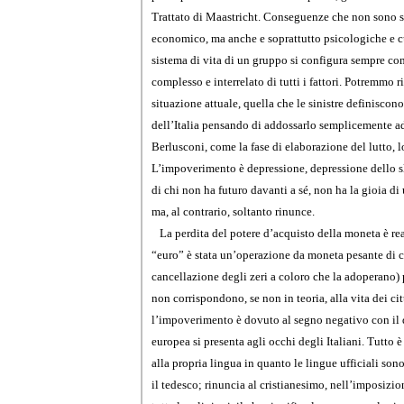
Trattato di Maastricht. Conseguenze che non sono so
economico, ma anche e soprattutto psicologiche e c
sistema di vita di un gruppo si configura sempre c
complesso e interrelato di tutti i fattori. Potremmo r
situazione attuale, quella che le sinistre definisc
dell’Italia pensando di addossarlo semplicemente ad
Berlusconi, come la fase di elaborazione del lutto, lo
L’impoverimento è depressione, depressione dello sl
di chi non ha futuro davanti a sé, non ha la gioia d
ma, al contrario, soltanto rinunce.
La perdita del potere d’acquisto della moneta è rea
“euro” è stata un’operazione da moneta pesante di cu
cancellazione degli zeri a coloro che la adoperano) pe
non corrispondono, se non in teoria, alla vita dei ci
l’impoverimento è dovuto al segno negativo con il 
europea si presenta agli occhi degli Italiani. Tutto 
alla propria lingua in quanto le lingue ufficiali sono 
il tedesco; rinuncia al cristianesimo, nell’imposizio