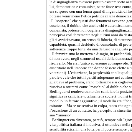
la disuguaglianza avessero potuto esistere sotto ai 
lui, democratico e comunista, se ne fosse reso conto;
era sorpreso con una forma quasi di ingenuità, di fro
potesse venir meno l’etica politica in una democrazi
Il “sospetto” che questi due fenomeni avevano gene
coscienza, il dubbio che anche chi è autenticament
comunista, potesse non cogliere la disuguaglianza, l’
percepiva così fortemente negli ultimi anni da destar
gli si avvicinavano, un senso di fiducia, di sicurezz
caparbietà; quasi il desiderio di consolarlo, di prot
sofferenza troppo forte, da una delusione ingiusta pe
Il femminismo lo metteva a disagio, in profondità,
di non avere, negli strumenti usuali della democrazi
risolverlo. Ma era l’unico ad esserne consapevole. (
autoritario nell’imporre che donne fossero elette a tut
votazioni). L’esitazione, la perplessità con le quali
parole ovvie che tutti i partiti adoperano nei confro
guardava al problema, erano fortissime e si coglieva
riusciva a sottrarsi come “maschio” al dubbio che sus
Berlinguer si rendeva conto che cambiare la posizi
significava cambiare totalmente la società: non si tra
modello un fattore aggiuntivo; il modello era “”sbag
esitante… Ma se ne sentiva in colpa, tanto che ogn
l’occasione di un contatto, ha percepito la sincerità 
suo “rimorso”.
Berlinguer era diventato, perciò, sempre più “gio
vita politica italiana si induriva, si ottundeva nella 
sensibilità etica, in una lotta per il potere sempre p