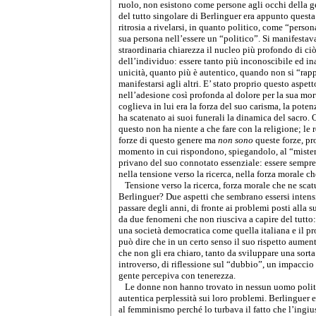
ruolo, non esistono come persone agli occhi della g
del tutto singolare di Berlinguer era appunto questa:
ritrosia a rivelarsi, in quanto politico, come “person
sua persona nell’essere un “politico”. Si manifestava
straordinaria chiarezza il nucleo più profondo di ciò
dell’individuo: essere tanto più inconoscibile ed ina
unicità, quanto più è autentico, quando non si “rapp
manifestarsi agli altri. E’ stato proprio questo aspetto
nell’adesione così profonda al dolore per la sua mort
coglieva in lui era la forza del suo carisma, la pote
ha scatenato ai suoi funerali la dinamica del sacro.
questo non ha niente a che fare con la religione; le 
forze di questo genere ma
non sono
queste forze, pr
momento in cui rispondono, spiegandolo, al “mister
privano del suo connotato essenziale: essere sempre a
nella tensione verso la ricerca, nella forza morale ch
Tensione verso la ricerca, forza morale che ne scat
Berlinguer? Due aspetti che sembrano essersi intensif
passare degli anni, di fronte ai problemi posti alla s
da due fenomeni che non riusciva a capire del tutto:
una società democratica come quella italiana e il p
può dire che in un certo senso il suo rispetto aument
che non gli era chiaro, tanto da sviluppare una sorta
introverso, di riflessione sul “dubbio”, un impaccio 
gente percepiva con tenerezza.
Le donne non hanno trovato in nessun uomo politi
autentica perplessità sui loro problemi. Berlinguer e
al femminismo perché lo turbava il fatto che l’ingius