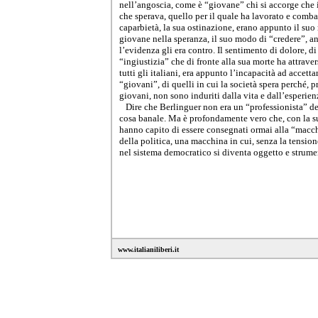
nell’angoscia, come è “giovane” chi si accorge che
che sperava, quello per il quale ha lavorato e comba
caparbietà, la sua ostinazione, erano appunto il suo
giovane nella speranza, il suo modo di “credere”, 
l’evidenza gli era contro. Il sentimento di dolore, di
“ingiustizia” che di fronte alla sua morte ha attrave
tutti gli italiani, era appunto l’incapacità ad accetta
“giovani”, di quelli in cui la società spera perché, 
giovani, non sono induriti dalla vita e dall’esperien
Dire che Berlinguer non era un “professionista” dell
cosa banale. Ma è profondamente vero che, con la sua
hanno capito di essere consegnati ormai alla “macc
della politica, una macchina in cui, senza la tensio
nel sistema democratico si diventa oggetto e strume
www.italianiliberi.it