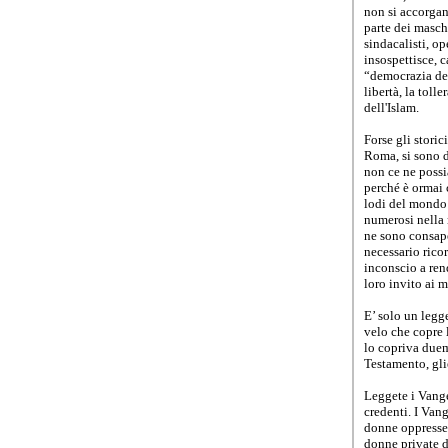
non si accorgan
parte dei maschi
sindacalisti, ope
insospettisce, c
“democrazia dell
libertà, la toll
dell'Islam.
Forse gli storic
Roma, si sono d
non ce ne poss
perché è ormai
lodi del mondo
numerosi nella n
ne sono consape
necessario ricor
inconscio a rend
loro invito ai 
E’ solo un legg
velo che copre 
lo copriva duem
Testamento, gli
Leggete i Vange
credenti. I Vang
donne oppresse 
donne private d