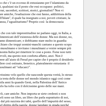
o che c’è un eccesso di entusiasmo per l’islamismo da
, qualsiasi sia il posto che essi occupano: politici,
rai, sacerdoti, scrittori, storici, giornalisti? Non vi
are amiche, l'esaltazione che essi fanno, addirittura della
'Islam", il quale ha insegnato a noi, poveri cristiani, la
eranza, l’ugualitarismo? Proprio così: la democrazia
i che con tale improntitudine ne parlano oggi, in Italia, a
imenticati dell’esistenza delle donne. Ma noi donne, no,
iamo dimenticare; e dobbiamo stare molto in guardia
 chiaro che troppi uomini-maschi cantano a questo scopo
 musulmano e invitano i musulmani a venire sempre più
ostra Italia per rimettere le cose a posto. Forse non tutti
voli, ma questo non conforta affatto, anzi. Non è
rere all’aiuto di Freud per capire che è proprio il desiderio
ere così ostinato, frenetico, platealmente entusiasta il
musulmani ad ”educarci”.
erissimo velo quello che nasconde questa verità, lo stesso
la testa delle donne nel mondo islamico oggi così come
ila anni fa quando Gesù, nella Palestina dell’Antico
elo ha tolto con il dolcissimo gesto delle sue mani.
li, care amiche. Non importa se siete credenti o non
eli sono un libro, un libro che parla soprattutto di noi,
dal più razzista dei tabù, quello dell’impurità del sesso;
el diritto della parola; donne lapidate in strada perché