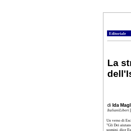
Editoriale
La s
dell'
di
Ida Magl
ItalianiLiberi
|
Un verso di Esc
"Gli Dei aiutan
uomini, dice Es