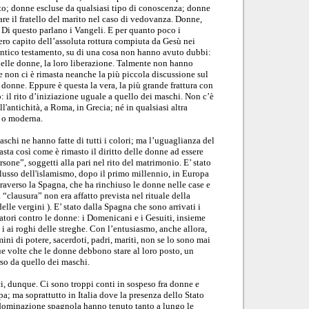
ito; donne escluse da qualsiasi tipo di conoscenza; donne
are il fratello del marito nel caso di vedovanza. Donne,
 Di questo parlano i Vangeli. E per quanto poco i
ero capito dell’assoluta rottura compiuta da Gesù nei
antico testamento, su di una cosa non hanno avuto dubbi:
elle donne, la loro libe
razione. Talmente non hanno
 non ci è rimasta neanche la più piccola discussione sul
 donne. Eppure è questa la vera, la più grande frattura con
: il rito d’iniziazione uguale a quello dei maschi. Non c’è
ll'antichità, a Roma, in Grecia; né in qualsiasi altra
a o moderna.
aschi ne hanno fatte di tutti i colori; ma l’uguaglianza del
asta così come è rimasto il diritto delle donne ad essere
sone”, soggetti alla pari nel rito del matrimonio. E’ stato
nflusso dell'islamismo, dopo il primo millennio, in Europa
traverso la Spagna, che ha rinchiuso le donne nelle case e
 “clausura” non era affatto prevista nel rituale della
lle vergini ). E’ stato dalla Spagna che sono arrivati i
atori contro le donne: i Domenicani e i Gesuiti, insieme
 i ai roghi delle streghe. Con l’entusiasmo, anche allora,
ini di potere, sacerdoti, padri, mariti, non se lo sono mai
due volte che le donne debbono stare al loro posto, un
so da quello dei maschi.
, dunque. Ci sono troppi conti in sospeso fra donne e
a; ma soprattutto in Italia dove la presenza dello Stato
 dominazione spagnola hanno tenuto tanto a lungo le