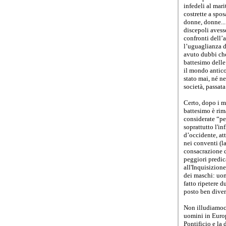
infedeli al mar
costrette a spos
donne, donne...
discepoli avess
confronti dell’
l’uguaglianza d
avuto dubbi che
battesimo delle
il mondo antico
stato mai, né ne
società, passat
Certo, dopo i m
battesimo è rim
considerate “per
soprattutto l'i
d’occidente, at
nei conventi (la
consacrazione de
peggiori predic
all'Inquisizione
dei maschi: uom
fatto ripetere 
posto ben diver
Non illudiamoci
uomini in Europ
Pontificio e la