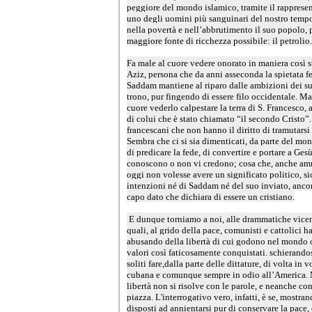
peggiore del mondo islamico, tramite il rappresen
uno degli uomini più sanguinari del nostro temp
nella povertà e nell’abbrutimento il suo popolo,
maggiore fonte di ricchezza possibile: il petrolio.
Fa male al cuore vedere onorato in maniera così st
Aziz, persona che da anni asseconda la spietata f
Saddam mantiene al riparo dalle ambizioni dei suo
trono, pur fingendo di essere filo occidentale. Ma
cuore vederlo calpestare la terra di S. Francesco,
di colui che è stato chiamato “il secondo Cristo”.
francescani che non hanno il diritto di tramutarsi 
Sembra che ci si sia dimenticati, da parte del mo
di predicare la fede, di convertire e portare a Ges
conoscono o non vi credono; cosa che, anche amm
oggi non volesse avere un significato politico, s
intenzioni né di Saddam né del suo inviato, anco
capo dato che dichiara di essere un cristiano.
E dunque torniamo a noi, alle drammatiche vicen
quali, al grido della pace, comunisti e cattolici 
abusando della libertà di cui godono nel mondo occ
valori così faticosamente conquistati. schierando
soliti fare,dalla parte delle dittature, di volta in v
cubana e comunque sempre in odio all’America. 
libertà non si risolve con le parole, e neanche co
piazza. L'interrogativo vero, infatti, è se, mostra
disposti ad annientarsi pur di conservare la pace, 