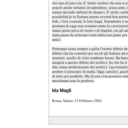
che tipo di pace sia. E’ stolto credere che non si 
popoli anche soltanto invadendone, senza armi, il
stanno facendo milioni di islamici. E’ stolto cre
possibilità (e in Europa questo avverrà ben prest
fede, i loro costumi, le loro leggi. Soprattutto è s
giornata di oggi non avranno tratto la convinzion
siamo gente priva di onore e di dignità, cui gli att
tanta paura da schierarci tutti dalla loro parte pur
amici.
Purtroppo torna sempre a galla l’eterno difetto de
difetto che ha costretto per secoli gli Italiani ad 
stranieri: quello di voler sembrare buoni. Ha fat
piegarsi a questo difetto dei politici, lui che ha 
alla classe professionale dei politici. I governant
perdere il principio di realtà. Oggi cattolici, paci
di tutto per perderlo. Ma di una cosa possono esse
musulmani non lo perdono.
Ida Magli
Roma, Sabato 15 Febbraio 2003